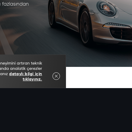
a fazlasından
neyimini artıran teknik
manda analatik çerezler
sanız
detaylı bilgi için
tıklayınız.
Bzm
Motors