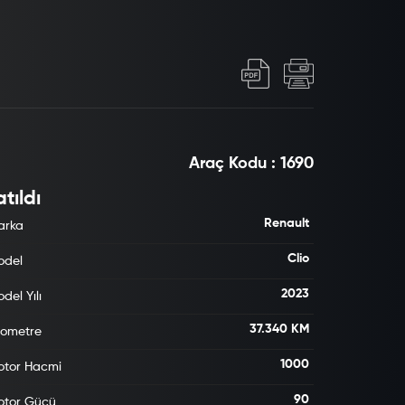
Araç Kodu : 1690
tıldı
Renault
arka
Clio
odel
2023
del Yılı
37.340 KM
lometre
1000
otor Hacmi
90
otor Gücü