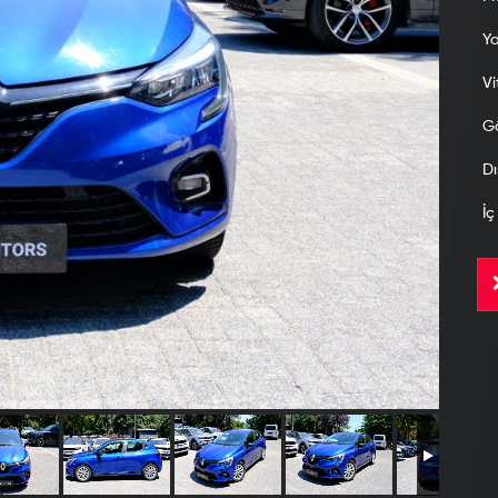
Ya
Vi
Gö
Dı
İç