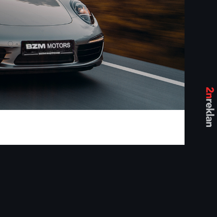
Bzm
Rent
a
Car
İstinye