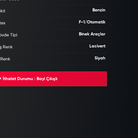
Benzin
kıt
F-1/Otomatik
tes
Binek Araçlar
vde Tipi
Lacivert
ş Renk
Siyah
 Renk
İthalat Durumu : Bayi Çıkışlı