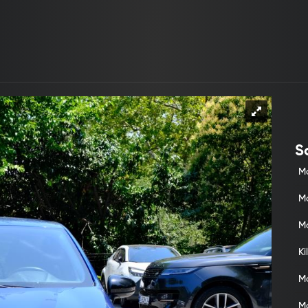
Sa
M
M
Mo
Ki
M
M