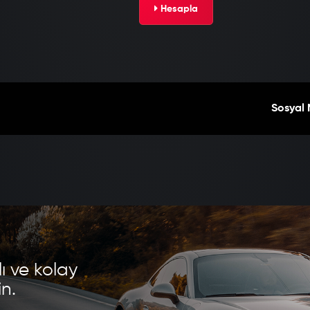
Hesapla
Sosyal
ı ve kolay
in.