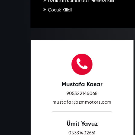
Uzaktan Kumandali Merkezi Kilit
Çocuk Kilidi
Mustafa Kasar
905322146068
mustafa@bzmmotors.com
Ümit Yavuz
05337432661